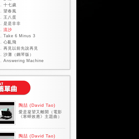
十七歲
望春風
王八蛋
是是非非
流沙
Take 6 Minus 3
心亂飛
再見以前先說再見
沙灘（鋼琴版）
Answering Machine
陶喆 (David Tao)
愛是凝望又離開（電影
《寒蟬效應》主題曲）
陶喆 (David Tao)