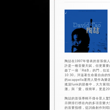
陶喆在1997年發表的首張
許是一種音樂天賦，但更重要
啟了一扇「R&B」的門，拉
10:30」洋溢著生命最自由
的acappella運用人聲
搖滾funk的節奏中，大方
灘」與「愛，很簡單」更是2
陶喆的首張專輯不僅令眾人驚
示牌排行榜在內的多項音樂大
的首要指標，從詞曲創作到唱