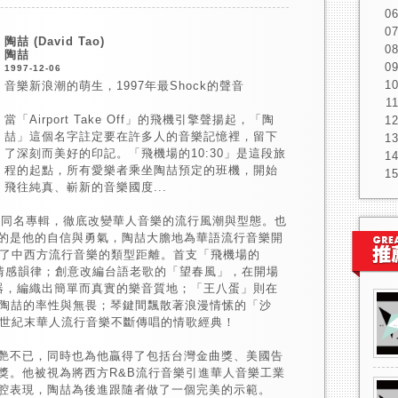
陶喆 (David Tao)
陶喆
1997-12-06
音樂新浪潮的萌生，1997年最Shock的聲音
當「Airport Take Off」的飛機引擎聲揚起，「陶
喆」這個名字註定要在許多人的音樂記憶裡，留下
了深刻而美好的印記。「飛機場的10:30」是這段旅
程的起點，所有愛樂者乘坐陶喆預定的班機，開始
飛往純真、嶄新的音樂國度...
個人同名專輯，徹底改變華人音樂的流行風潮與型態。也
的是他的自信與勇氣，陶喆大膽地為華語流行音樂開
近了中西方流行音樂的類型距離。首支「飛機場的
的情感韻律；創意改編台語老歌的「望春風」，在開場
作為樂器，編織出簡單而真實的樂音質地；「王八蛋」則在
展現陶喆的率性與無畏；琴鍵間飄散著浪漫情愫的「沙
0世紀末華人流行音樂不斷傳唱的情歌經典！
艷不已，同時也為他贏得了包括台灣金曲獎、美國告
獎。他被視為將西方R&B流行音樂引進華人音樂工業
腔表現，陶喆為後進跟隨者做了一個完美的示範。