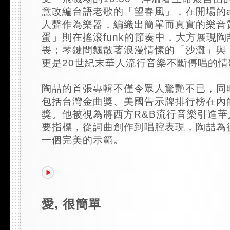
意改編台語老歌的「望春風」，在開場的aca
人聲作為樂器，編織出簡單而真實的樂音
蛋」則在搖滾funk的節奏中，大方展現
畏；琴鍵間飄散著浪漫情愫的「沙灘」與
更是20世紀末華人流行音樂不斷傳唱的情
陶喆的首張專輯不僅令眾人驚艷不已，同
包括台灣金曲獎、美國告示牌排行榜在內
獎。他被視為將西方R&B流行音樂引進
要指標，從詞曲創作到唱腔表現，陶喆為
一個完美的示範。
愛, 很簡單