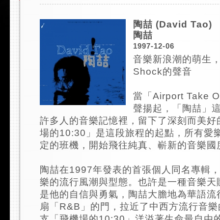
陶喆 (David Tao)
陶喆
1997-12-06
音樂新浪潮的萌生，
Shock的聲音
當「Airport Tak
聲揚起，「陶喆」
許多人的音樂記憶裡，留下了深刻而美好
場的10:30」是這段旅程的起點，所有愛
定的班機，開始飛往純真、嶄新的音樂國度.
陶喆在1997年發表的首張個人同名專輯
樂的流行風潮與型態。也許是一種音樂天
是他的自信與勇氣，陶喆大膽地為華語流
扇「R&B」的門，拉近了中西方流行音
支「飛機場的10:30」洋溢著生命最自由