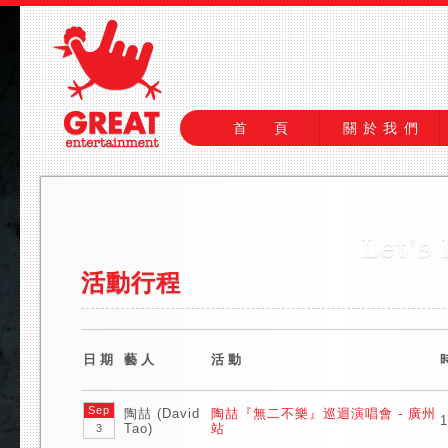
首 頁
關於我們
活動行程
日期
藝人
活動
Sep
陶喆 (David
陶喆『無二不樂』巡迴演唱會 - 廣州
1
Tao)
站
3