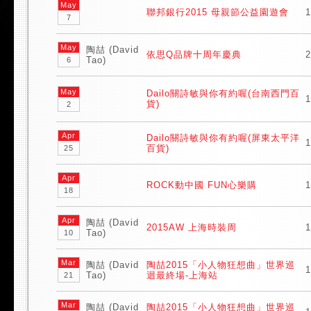
May
聯邦銀行2015 母親節公益園遊會
1
7
May
陶喆 (David
依思Q品牌十周年慶典
2
Tao)
6
May
Dailo關詩敏與你有約喔(台南西門百
1
貨)
2
Apr
Dailo關詩敏與你有約喔(屏東太平洋
1
百貨)
25
Apr
ROCK動中國 FUN心樂購
1
18
Apr
陶喆 (David
2015AW 上海時裝周
1
Tao)
10
Mar
陶喆 (David
陶喆2015「小人物狂想曲」世界巡
1
Tao)
迴最終場-上海站
21
Mar
陶喆 (David
陶喆2015「小人物狂想曲」世界巡