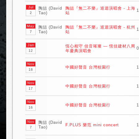
Jul
陶喆 (David
陶喆『無二不樂』巡迴演唱會 - 上海
1
Tao)
站
2
May
陶喆 (David
陶喆『無二不樂』巡迴演唱會 - 杭州
1
Tao)
站
7
Jan
恆心相守 佳音璀璨 — 恆佳建材八周
0
年慶典演唱會
12
Nov
中國好聲音 台灣校園行
1
18
Nov
中國好聲音 台灣校園行
1
17
Nov
中國好聲音 台灣校園行
1
16
Nov
陶喆 (David
F.PLUS 樂范 mini concert
1
Tao)
7