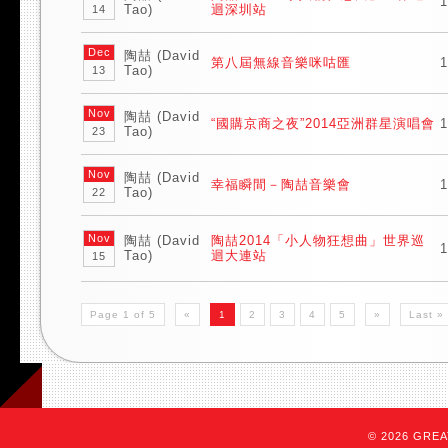
1
Tao)
迴深圳站
14
Dec
陶喆 (David
第八屆無線音樂咪咕匯
1
Tao)
13
Nov
陶喆 (David
“國購京商之夜”2014亞洲群星演唱會
1
Tao)
23
Nov
陶喆 (David
幸福瞬間－陶喆音樂會
1
Tao)
22
Nov
陶喆 (David
陶喆2014「小人物狂想曲」世界巡
1
Tao)
迴大連站
15
Page 1 of 5
«
1
2
3
4
5
»
Last »
© 2026 GREAT 