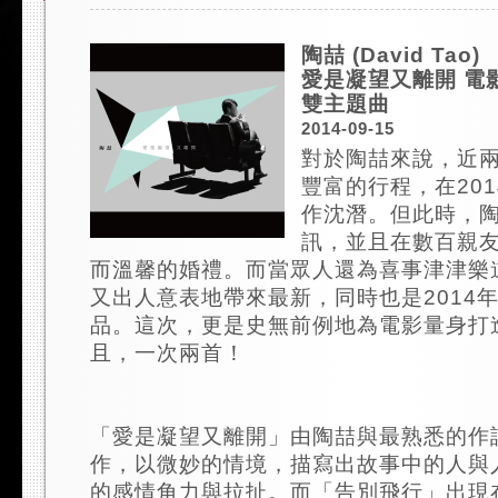
陶喆 (David Tao)
愛是凝望又離開 電
雙主題曲
2014-09-15
對於陶喆來說，近
豐富的行程，在20
作沈潛。但此時，
訊，並且在數百親
而溫馨的婚禮。而當眾人還為喜事津津樂
又出人意表地帶來最新，同時也是2014
品。這次，更是史無前例地為電影量身打
且，一次兩首！
「愛是凝望又離開」由陶喆與最熟悉的作
作，以微妙的情境，描寫出故事中的人與
的感情角力與拉扯。而「告別飛行」出現