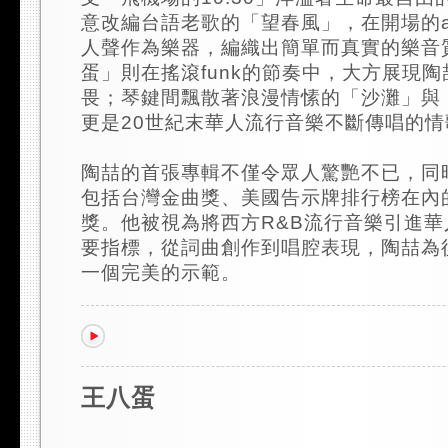
意改編台語老歌的「望春風」，在開場的aca
人聲作為樂器，編織出簡單而真實的樂音
蛋」則在搖滾funk的節奏中，大方展現
畏；琴鍵間飄散著浪漫情愫的「沙灘」與
更是20世紀末華人流行音樂不斷傳唱的情
陶喆的首張專輯不僅令眾人驚艷不已，同
包括台灣金曲獎、美國告示牌排行榜在內
獎。他被視為將西方R&B流行音樂引進
要指標，從詞曲創作到唱腔表現，陶喆為
一個完美的示範。
王八蛋