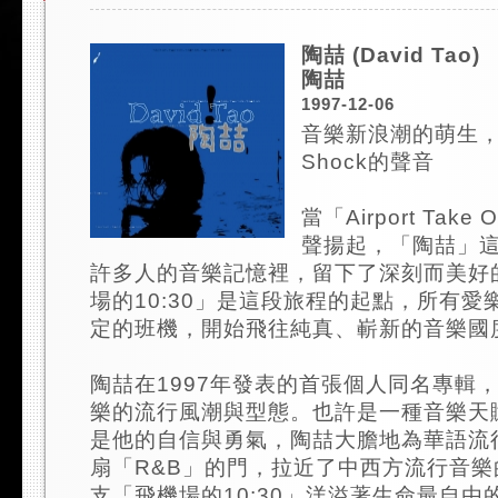
陶喆 (David Tao)
陶喆
1997-12-06
音樂新浪潮的萌生，
Shock的聲音
當「Airport Tak
聲揚起，「陶喆」
許多人的音樂記憶裡，留下了深刻而美好
場的10:30」是這段旅程的起點，所有愛
定的班機，開始飛往純真、嶄新的音樂國度.
陶喆在1997年發表的首張個人同名專輯
樂的流行風潮與型態。也許是一種音樂天
是他的自信與勇氣，陶喆大膽地為華語流
扇「R&B」的門，拉近了中西方流行音
支「飛機場的10:30」洋溢著生命最自由