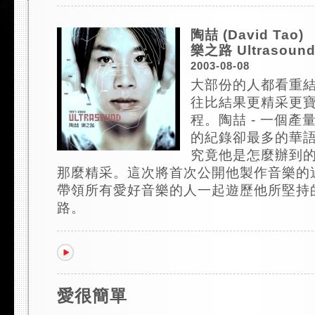
陶喆 (David Tao)
樂之路 Ultrasound
2003-08-08
大部份的人都看重結
往比結果更精采更
程。陶喆 - 一個產
的紀錄卻最多的華
究竟他是怎麼辦到的
那麼精采。這次將首次公開他製作音樂的過
帶領所有愛好音樂的人一起遊歷他所堅持
路。
愛很簡單