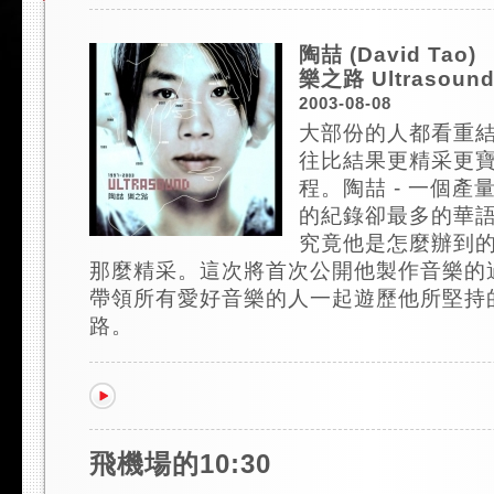
陶喆 (David Tao)
樂之路 Ultrasound
2003-08-08
大部份的人都看重結
往比結果更精采更
程。陶喆 - 一個產
的紀錄卻最多的華
究竟他是怎麼辦到的
那麼精采。這次將首次公開他製作音樂的過
帶領所有愛好音樂的人一起遊歷他所堅持
路。
飛機場的10:30