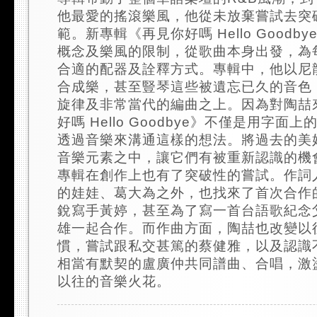
他最愛的搖滾樂風，他從未放棄嘗試去突
範。新專輯《再見你好嗎 Hello Goodb
概念及樂風的限制，從歌曲本身出發，為
合適的配器及詮釋方式。專輯中，他以尼
合成樂，甚至豎琴這些被遺忘已久的音色
旋律及非常當代的編曲之上。因為對陶喆
好嗎 Hello Goodbye》不僅是用字面
透過音樂來溝通這樣的想法。將過去的美
音樂元素之中，讓它們有被重新認識的機
專輯在創作上也有了突破性的嘗試。作詞
的娃娃、葛大為之外，也找來了首次合作
銳寫手黃婷，甚至為了寫一首台語歌紀念
雄一起合作。而作曲方面，陶喆也改變以
慣，嘗試跟私交甚篤的蔡健雅，以及認識
相當有默契的盧廣仲共同譜曲、合唱，激
以往的音樂火花。