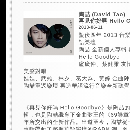
陶喆 (David Tao)
再見你好嗎 Hello G
2013-06-11
蟄伏四年 2013 
語樂壇
陶喆 全新個人專輯
Hello Goodbye
盧廣仲、蔡健雅 友
美聲對唱
娃娃、武雄、林夕、葛大為、黃婷 金曲
陶喆重返樂壇 再造華語流行音樂全新聽
《再見你好嗎 Hello Goodbye》是陶
輯，也是陶喆繼奪下金曲歌王的《69樂章
年所交出的全新作品。出道至今，陶喆從
專輯帶動了整個華語樂壇的R&B風潮，到