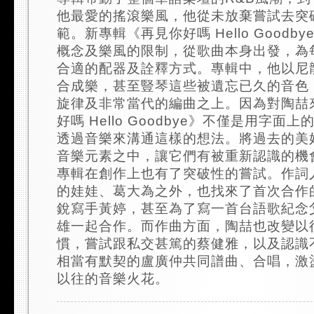
他最愛的搖滾樂風，他從未放棄嘗試去突
範。新專輯《再見你好嗎 Hello Goodb
概念及樂風的限制，從歌曲本身出發，為
合適的配器及詮釋方式。專輯中，他以尼
合成樂，甚至豎琴這些被遺忘已久的音色
旋律及非常當代的編曲之上。因為對陶喆
好嗎 Hello Goodbye》不僅是用字面
透過音樂來溝通這樣的想法。將過去的美
音樂元素之中，讓它們有被重新認識的機
專輯在創作上也有了突破性的嘗試。作詞
的娃娃、葛大為之外，也找來了首次合作
銳寫手黃婷，甚至為了寫一首台語歌紀念
雄一起合作。而作曲方面，陶喆也改變以
慣，嘗試跟私交甚篤的蔡健雅，以及認識
相當有默契的盧廣仲共同譜曲、合唱，激
以往的音樂火花。