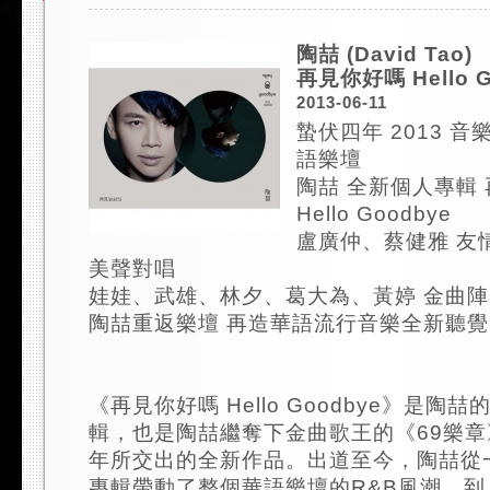
陶喆 (David Tao)
再見你好嗎 Hello G
2013-06-11
蟄伏四年 2013 
語樂壇
陶喆 全新個人專輯
Hello Goodbye
盧廣仲、蔡健雅 友
美聲對唱
娃娃、武雄、林夕、葛大為、黃婷 金曲
陶喆重返樂壇 再造華語流行音樂全新聽
《再見你好嗎 Hello Goodbye》是陶
輯，也是陶喆繼奪下金曲歌王的《69樂章
年所交出的全新作品。出道至今，陶喆從
專輯帶動了整個華語樂壇的R&B風潮，到