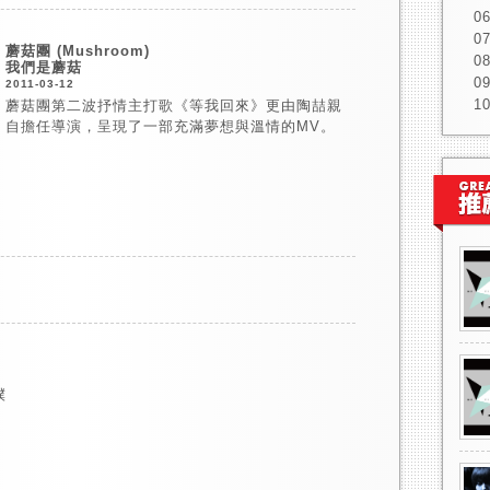
蘑菇團 (Mushroom)
我們是蘑菇
2011-03-12
蘑菇團第二波抒情主打歌《等我回來》更由陶喆親
自擔任導演，呈現了一部充滿夢想與溫情的MV。
僕