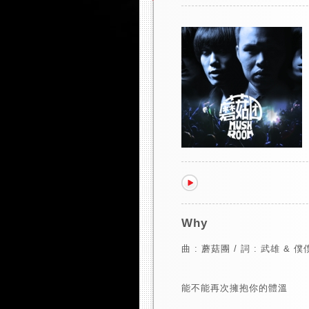
Why
曲 : 蘑菇團 / 詞 : 武雄 & 僕
能不能再次擁抱你的體溫