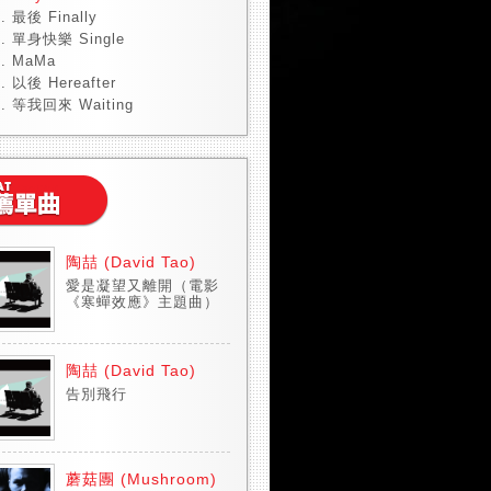
最後 Finally
單身快樂 Single
MaMa
以後 Hereafter
等我回來 Waiting
陶喆 (David Tao)
愛是凝望又離開（電影
《寒蟬效應》主題曲）
陶喆 (David Tao)
告別飛行
蘑菇團 (Mushroom)