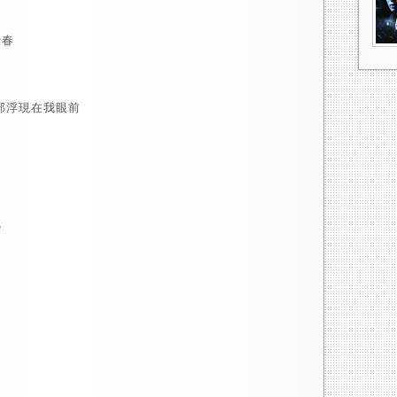
青春
部浮現在我眼前
憾