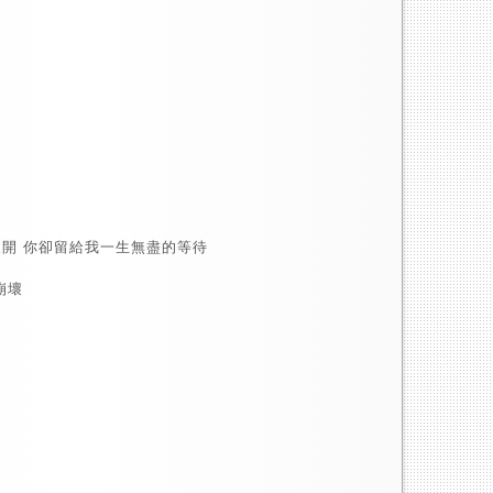
展開 你卻留給我一生無盡的等待
崩壞