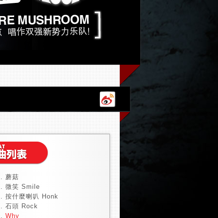
蘑菇
微笑 Smile
按什麼喇叭 Honk
石頭 Rock
Why