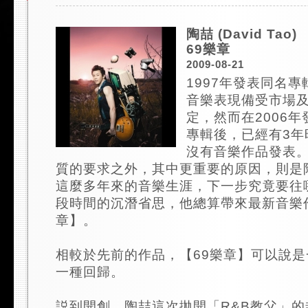
陶喆 (David Tao)
69樂章
2009-08-21
1997年發表同名
音樂表現備受市場
定，然而在2006
專輯後，已經有3年
沒有音樂作品發表
質的要求之外，其中更重要的原因，則是
這麼多年來的音樂生涯，下一步究竟要往
段時間的沉潛省思，他總算帶來最新音樂
章】。
相較於先前的作品，【69樂章】可以說
一種回歸。
説到開創，陶喆這次拋開「R&B教父」