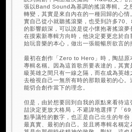
張以Band Sound為基調的搖滾專輯。
轉變，其實是來自內在的一種回歸的心情
實自己從小就聽搖滾樂，也受到許多70、
的影響頗深，可以說是從小懷抱著搖滾夢
在摸索新專輯方向時，他決定要更忠於自
始玩音樂的本心，做出一張能暢所欲言的
最初在創作「Zero to Hero」時，陶
專輯名稱。因為這首歌所要表達的，其實
級英雄之間只有一線之隔，而在成為英雄
去檢視自己一無所有時的那顆最初的心。
能切合創作當下的理念。
但是，由於想要回到自我的原點來看待這
喆決定更放大格局，不避諱地選擇了「6
點爭議性的數字，也正是自己出生的年份
最真實、最初的自己。並且將專輯名稱定
算是向那個時代精神的致敬。剛好，這也