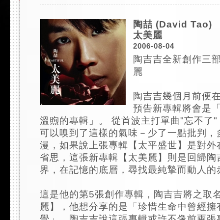
陶喆 (David Tao)
太美麗
2006-08-04
陶吉吉全新創作三部
麗
陶吉吉幾個月前便
預告新專輯將會是
溫煦的專輯」。 從首波主打單曲"忘不了
可以嗅到了這樣的氣味－少了一點批判，
漫，如果說上張專輯【太平盛世】是對外
省思，這張新專輯【太美麗】則是回歸陶
界，在記憶的底層，尋找最純摯而動人的
這是他的第5張創作專輯，陶吉吉將之取
麗】，他想分享的是「珍惜生命中曾經擁
覺」。陶吉吉說這張專輯或許不像前兩張