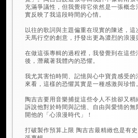
充滿爭議性，但我覺得它依然是一張概念
實反映了我這段時間的心情。
以往的歌詞與主題偏重在現實的陳述，這
天馬行空的創意，抒發出更為濃烈的浪漫
在做這張專輯的過程裡，我發覺到在這些
後，潛藏著我體內的恐懼。
我尤其害怕時間、記憶與心中寶貴感受的
來看，這樣的恐懼其實是一種感激與珍惜
陶吉吉要用音樂捕捉這些令人不捨卻又稍
訴說他對於時間與記憶、自由與愛情的無
開他的「心浪漫時代」！
打破製作預算上限 陶吉吉最精緻也是有
張專輯