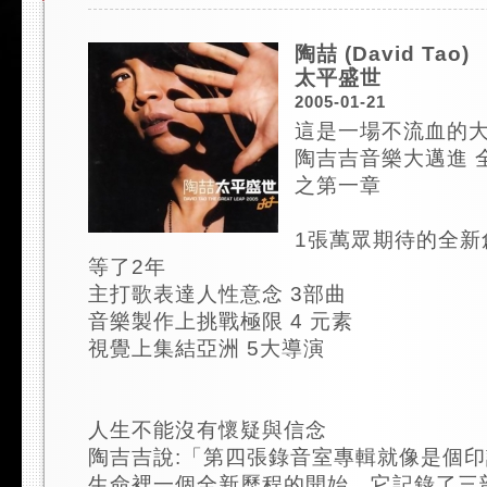
陶喆 (David Tao)
太平盛世
2005-01-21
這是一場不流血的
陶吉吉音樂大邁進 
之第一章
1張萬眾期待的全新
等了2年
主打歌表達人性意念 3部曲
音樂製作上挑戰極限 4 元素
視覺上集結亞洲 5大導演
人生不能沒有懷疑與信念
陶吉吉說:「第四張錄音室專輯就像是個
生命裡一個全新歷程的開始。它記錄了三