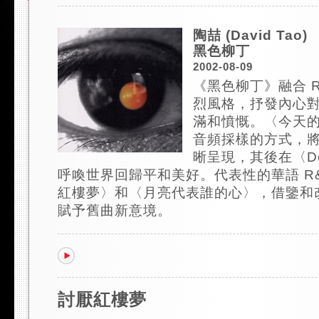
陶喆 (David Tao)
黑色柳丁
2002-08-09
《黑色柳丁》融合 
烈風格，抒發內心
滿和憤慨。〈今天
音頻採樣的方式，
晰呈現，其後在〈De
呼喚世界回歸平和美好。代表性的華語 R&
紅樓夢〉和〈月亮代表誰的心〉，借鑒和
賦予舊曲新意境。
討厭紅樓夢