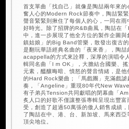
首支單曲「找自己」就像是陶喆兩年來的
奮人心的Modern Rock節奏中，陶喆
聲音緊緊則揪住了每個人的心，一同在雨
好時光。除了招牌的R&B曲風，陶喆在「I 
中，進一步展現了他全方位的製作企圖與
鎮姑娘」的Big Band管樂，散發出復
是翻玩華語經典名曲的「夜來香」，陶喆
acappella的方式來詮釋，深厚的演唱
輯同名曲「I m OK」，大膽結合國樂、
元素，醞釀晦暗、憤怒的聲音情緒，是他
的Hard Rock樂曲；「馬戲團」充滿戲謔
奏，「Angeline」重現80年代New W
有子弟兵Tension共同獻唱的閉幕曲「Am
炙人口的好歌不僅讓整張專輯呈現出豐富
受，創造了超過50萬張的傲人銷售成績
了陶喆在中、港、台、新加坡、馬來西亞
頂尖地位。