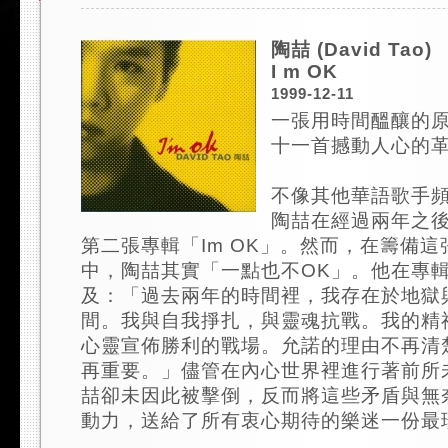
陶喆 (David Tao)
I m OK
1999-12-11
一張用時間醞釀的
十一首撼動人心的
不像其他華語歌手
陶喆在經過兩年之
第二張專輯「Im OK」。然而，在籌備
中，陶喆其實「一點也不OK」。他在專
及：「過去兩年的時間裡，我存在於地獄
間。我與自我掙扎，與靈魂抗戰。我的精
心靈宣佈勝利的戰場。允諾的理由不再清
再重要。」儘管在內心世界裡進行著前所
喆卻未因此被擊倒，反而將這些矛盾與無
動力，送給了所有衷心期待的樂迷一份最