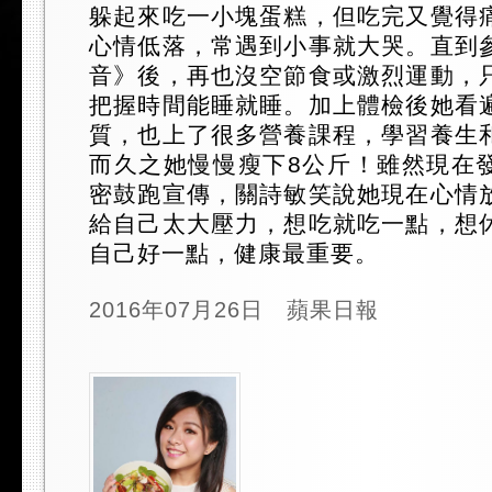
躲起來吃一小塊蛋糕，但吃完又覺得
心情低落，常遇到小事就大哭。直到
音》後，再也沒空節食或激烈運動，
把握時間能睡就睡。加上體檢後她看
質，也上了很多營養課程，學習養生
而久之她慢慢瘦下8公斤！雖然現在
密鼓跑宣傳，關詩敏笑說她現在心情
給自己太大壓力，想吃就吃一點，想
自己好一點，健康最重要。
2016年07月26日 蘋果日報