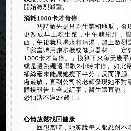
開始激烈減重。
消耗1000卡才肯停
關詩敏先是只吃生菜和地瓜，發現
更改成早上吃生菜，中午就刷牙，
西，午後就只喝水和清湯，加上激烈
「我當時用跑步機或健身器材，一定
1000卡才肯停。」換算下來每天幾乎
或是邊跳繩邊唱歌2小時才停。如此
卻絲毫未能讓她瘦下半分，反而浮腫
處過敏，直到公司的老師發現她不對
體檢報告上全是紅字，醫生還直說：
恐怕活不過27歲！」
心情放鬆找回健康
回想當時，她笑說每天都忍耐不吃