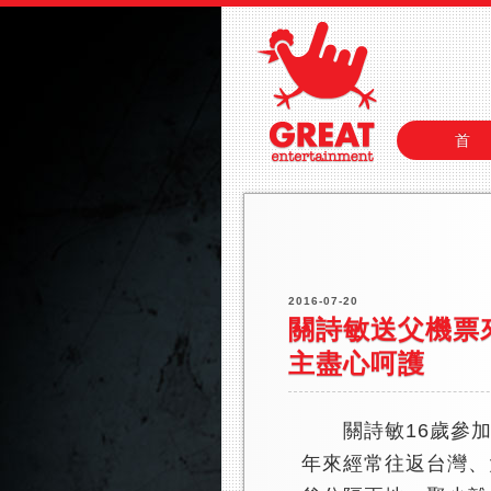
首
2016-07-20
關詩敏送父機票
主盡心呵護
關詩敏16歲參加
年來經常往返台灣、