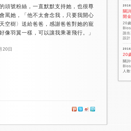
頭號粉絲，一直默默支持她，也很尊
2016
關
會罵她，「他不太會念我，只要我開心
開
天空樹〉送給爸爸，感謝爸爸對她的寵
20
Blo
好像羽翼一樣，可以讓我乘著飛行。」
說出
設計
月20日
2016
20
關詩
Bl
人散