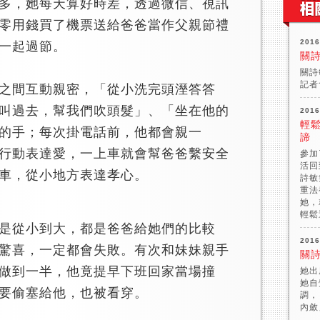
多，她每天算好時差，透過微信、視訊
零用錢買了機票送給爸爸當作父親節禮
2016
一起過節。
關
關詩
記者
間互動親密，「從小洗完頭溼答答
叫過去，幫我們吹頭髮」、「坐在他的
2016
輕鬆
的手；每次掛電話前，他都會親一
諦
行動表達愛，一上車就會幫爸爸繫安全
參加
活回
車，從小地方表達孝心。
詩敏
重法
她，
輕鬆
從小到大，都是爸爸給她們的比較
2016
驚喜，一定都會失敗。有次和妹妹親手
關
做到一半，他竟提早下班回家當場撞
她出
她自
要偷塞給他，也被看穿。
調，
內斂」