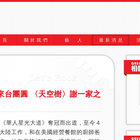
 頁
關於我們
藝 人
最新消息
來台團圓 〈天空樹〉謝一家之
《華人星光大道》奪冠而出道，至今４
大陸工作，和在美國經營餐館的廚師爸