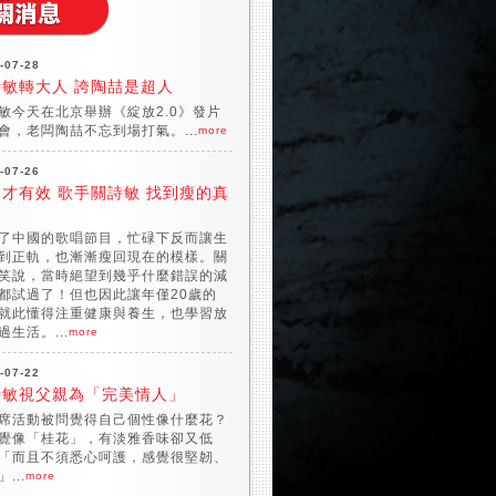
-07-28
詩敏轉大人 誇陶喆是超人
敏今天在北京舉辦《綻放2.0》發片
會，老闆陶喆不忘到場打氣。...
more
-07-26
才有效 歌手關詩敏 找到瘦的真
了中國的歌唱節目，忙碌下反而讓生
到正軌，也漸漸瘦回現在的模樣。關
笑說，當時絕望到幾乎什麼錯誤的減
都試過了！但也因此讓年僅20歲的
就此懂得注重健康與養生，也學習放
過生活。...
more
-07-22
詩敏視父親為「完美情人」
席活動被問覺得自己個性像什麼花？
覺像「桂花」，有淡雅香味卻又低
「而且不須悉心呵護，感覺很堅韌、
...
more