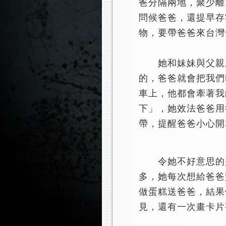
爸分隔兩地，聚少離
問候爸爸，還提早存
物，要帶爸爸來台灣
她和妹妹與父親之
的，爸爸就會把我們
車上，他都會牽著我
下」，她效法爸爸用
帶，提醒爸爸小心開
令她不好意思的是
多，她每次想給爸爸
做蛋糕送爸爸，結果
見，還有一次畫卡片