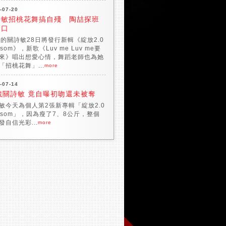
-07-20
詩敏招桃花舞搞自殘 陶喆探班
金口
歲的關詩敏28日將發行新輯《綻放2.0
ssom》，新歌《Luv me Luv me要
來》唱出想愛心情，舞蹈老師也為她
「招桃花舞」...
more
-07-14
歲關詩敏 竟自曝初吻還未被奪
敏今天為個人第2張新專輯「綻放2.0
ossom」，因為瘦了7、8公斤，整個
發自信光彩...
more