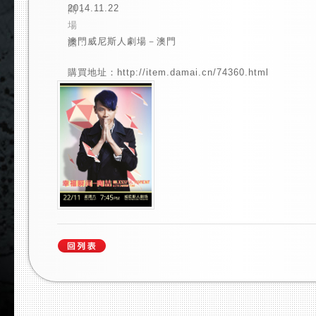
2014.11.22
間：
場
澳門威尼斯人劇場－澳門
館：
購買地址：http://item.damai.cn/74360.html